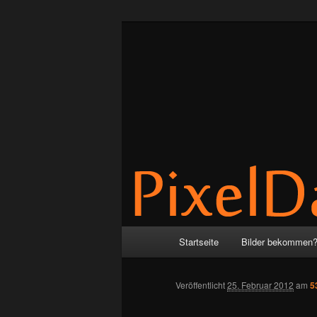
Zum
by Anne & Martin
Inhalt
wechseln
PixelDance
Hauptmenü
Startseite
Bilder bekommen
Veröffentlicht
25. Februar 2012
am
5