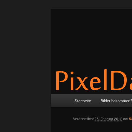
Zum
by Anne & Martin
Inhalt
wechseln
PixelDance
Hauptmenü
Startseite
Bilder bekommen
Veröffentlicht
25. Februar 2012
am
5