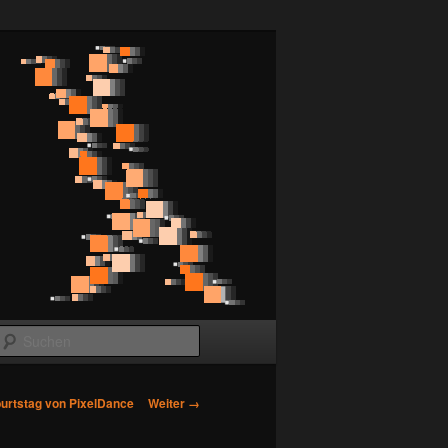
Suchen
Bilder-
Weiter →
burtstag von PixelDance
Navigation