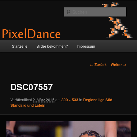
Zum
by Anne & Martin
Inhalt
Such
wechseln
PixelDance
Hauptmenü
Startseite
Bilder bekommen?
Impressum
Bilder-
← Zurück
Weiter →
Navigation
DSC07557
Veröffentlicht
2. März 2015
am
800 × 533
in
Regionalliga Süd
Standard und Latein