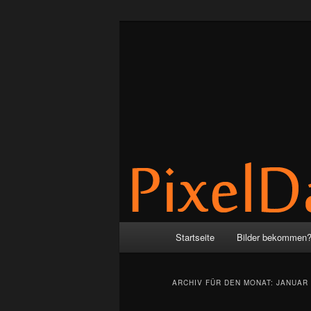
Zum
Zum
by Anne & Martin
Inhalt
sekundären
wechseln
Inhalt
PixelDance
wechseln
Hauptmenü
Startseite
Bilder bekommen
ARCHIV FÜR DEN MONAT:
JANUAR 