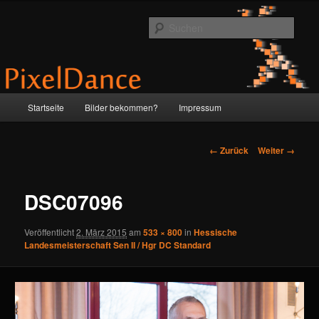
Zum
by Anne & Martin
Inhalt
Such
wechseln
PixelDance
Hauptmenü
Startseite
Bilder bekommen?
Impressum
Bilder-
← Zurück
Weiter →
Navigation
DSC07096
Veröffentlicht
2. März 2015
am
533 × 800
in
Hessische
Landesmeisterschaft Sen II / Hgr DC Standard