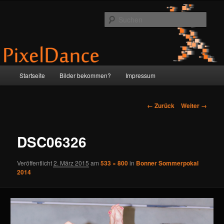
Zum
by Anne & Martin
Inhalt
Such
wechseln
PixelDance
Hauptmenü
Startseite
Bilder bekommen?
Impressum
Bilder-
← Zurück
Weiter →
Navigation
DSC06326
Veröffentlicht
2. März 2015
am
533 × 800
in
Bonner Sommerpokal
2014