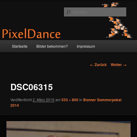
Zum
by Anne & Martin
Inhalt
Such
wechseln
PixelDance
Hauptmenü
Startseite
Bilder bekommen?
Impressum
Bilder-
← Zurück
Weiter →
Navigation
DSC06315
Veröffentlicht
2. März 2015
am
533 × 800
in
Bonner Sommerpokal
2014