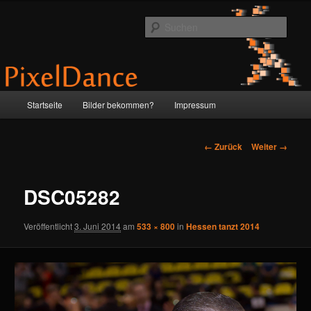
Zum
by Anne & Martin
Inhalt
Such
wechseln
PixelDance
Hauptmenü
Startseite
Bilder bekommen?
Impressum
Bilder-
← Zurück
Weiter →
Navigation
DSC05282
Veröffentlicht
3. Juni 2014
am
533 × 800
in
Hessen tanzt 2014