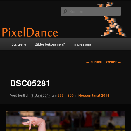
Zum
by Anne & Martin
Inhalt
Such
wechseln
PixelDance
Hauptmenü
Startseite
Bilder bekommen?
Impressum
Bilder-
← Zurück
Weiter →
Navigation
DSC05281
Veröffentlicht
3. Juni 2014
am
533 × 800
in
Hessen tanzt 2014