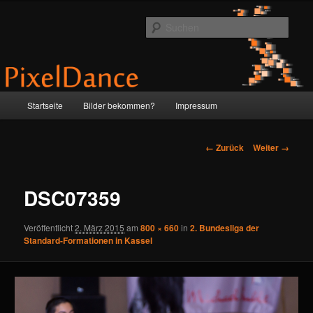
Zum
by Anne & Martin
Inhalt
Such
wechseln
PixelDance
Hauptmenü
Startseite
Bilder bekommen?
Impressum
Bilder-
← Zurück
Weiter →
Navigation
DSC07359
Veröffentlicht
2. März 2015
am
800 × 660
in
2. Bundesliga der
Standard-Formationen in Kassel