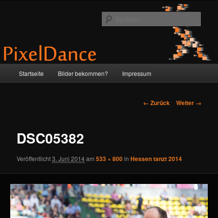
Zum
by Anne & Martin
Inhalt
Such
wechseln
PixelDance
Hauptmenü
Startseite
Bilder bekommen?
Impressum
Bilder-
← Zurück
Weiter →
Navigation
DSC05382
Veröffentlicht
3. Juni 2014
am
533 × 800
in
Hessen tanzt 2014