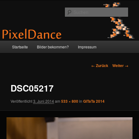
Zum
by Anne & Martin
Inhalt
Such
wechseln
PixelDance
Hauptmenü
Startseite
Bilder bekommen?
Impressum
Bilder-
← Zurück
Weiter →
Navigation
DSC05217
Veröffentlicht
3. Juni 2014
am
533 × 800
in
GiTaTa 2014