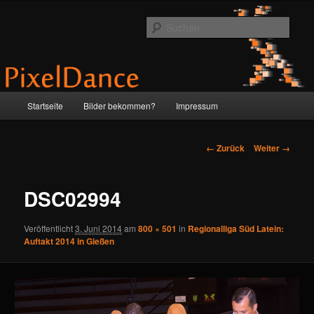
Zum
by Anne & Martin
Inhalt
Such
wechseln
PixelDance
Hauptmenü
Startseite
Bilder bekommen?
Impressum
Bilder-
← Zurück
Weiter →
Navigation
DSC02994
Veröffentlicht
3. Juni 2014
am
800 × 501
in
Regionalliga Süd Latein:
Auftakt 2014 in Gießen