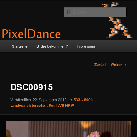
Zum
by Anne & Martin
Inhalt
Such
wechseln
PixelDance
Hauptmenü
Startseite
Bilder bekommen?
Impressum
Bilder-
← Zurück
Weiter →
Navigation
DSC00915
Veröffentlicht
22. September 2013
am
533 × 800
in
Landesmeisterschaft Sen I A/S NRW