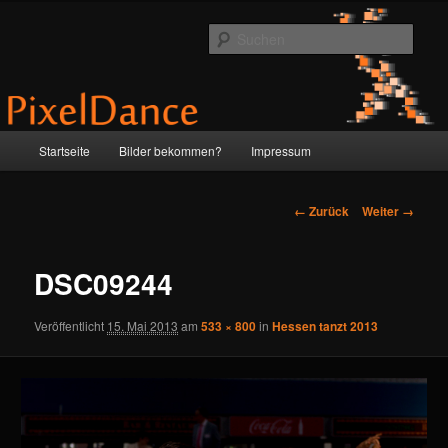
Zum
by Anne & Martin
Inhalt
Such
wechseln
PixelDance
Hauptmenü
Startseite
Bilder bekommen?
Impressum
Bilder-
← Zurück
Weiter →
Navigation
DSC09244
Veröffentlicht
15. Mai 2013
am
533 × 800
in
Hessen tanzt 2013